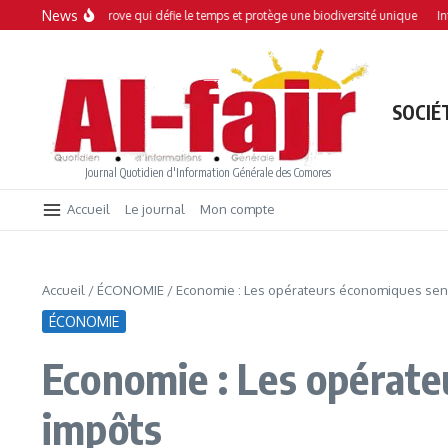
Aller au contenu
News
 Une mangrove qui défie le temps et protège une biodiversité unique
Interdicti
SOCIÉ
Journal Quotidien d'Information Générale des Comores
Accueil
Le journal
Mon compte
Accueil
/
ÉCONOMIE
/
Economie : Les opérateurs économiques sens
ÉCONOMIE
Economie : Les opérate
impôts