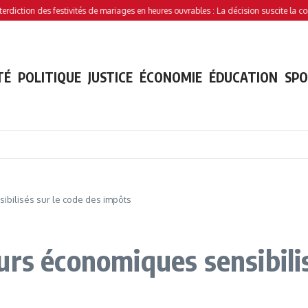
on des festivités de mariages en heures ouvrables : La décision suscite la controvers
TÉ
POLITIQUE
JUSTICE
ÉCONOMIE
ÉDUCATION
SP
ibilisés sur le code des impôts
urs économiques sensibilis