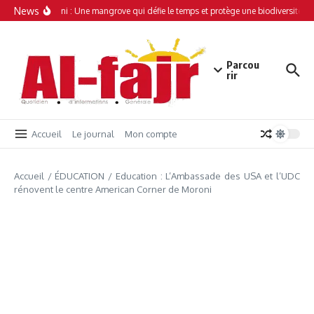
Aller au contenu
News
Simamboini : Une mangrove qui défie le temps et protège une biodiversité un
Parcou
rir
Accueil
Le journal
Mon compte
Accueil
/
ÉDUCATION
/
Education : L’Ambassade des USA et l’UDC
rénovent le centre American Corner de Moroni