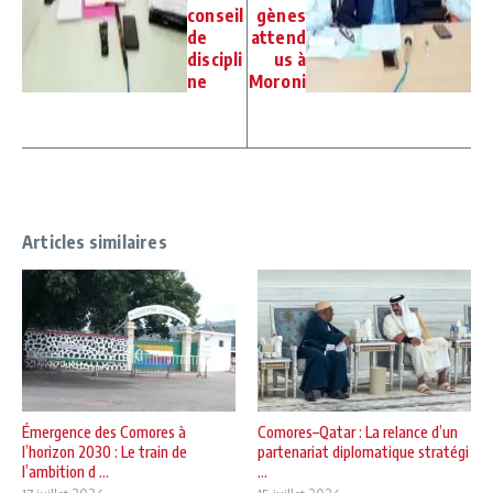
conseil
gènes
de
attend
discipli
us à
ne
Moroni
Articles similaires
Émergence des Comores à
Comores–Qatar : La relance d’un
l’horizon 2030 : Le train de
partenariat diplomatique stratégi
l’ambition d ...
...