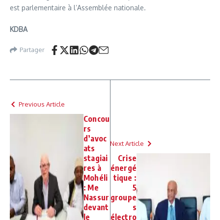
est parlementaire à l’Assemblée nationale.
KDBA
Partager
Previous Article
Concou
rs
d’avoc
Next Article
ats
stagiai
Crise
res à
énergé
Mohéli
tique :
: Me
5
Nassur
groupe
devant
s
le
électro