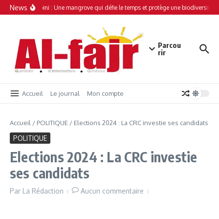
Aller au contenu
News
Simamboini : Une mangrove qui défie le temps et protège une biodiversité un
Parcou
rir
Accueil
Le journal
Mon compte
Accueil
/
POLITIQUE
/
Elections 2024 : La CRC investie ses candidats
POLITIQUE
Elections 2024 : La CRC investie
ses candidats
Par
La Rédaction
Aucun commentaire