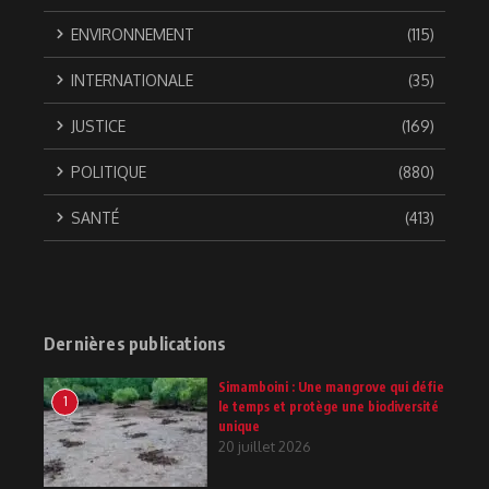
ENVIRONNEMENT
(115)
INTERNATIONALE
(35)
JUSTICE
(169)
POLITIQUE
(880)
SANTÉ
(413)
Dernières publications
Simamboini : Une mangrove qui défie
1
le temps et protège une biodiversité
unique
20 juillet 2026