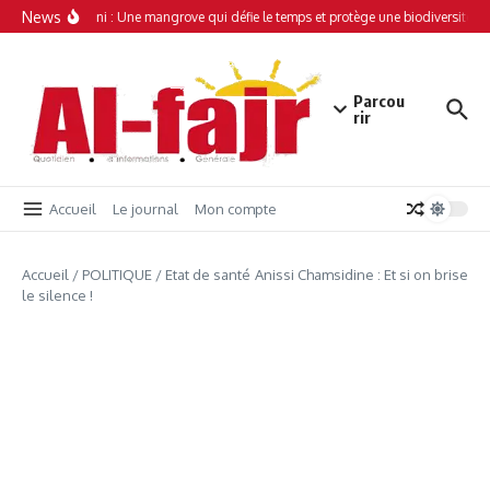
Aller au contenu
News
Simamboini : Une mangrove qui défie le temps et protège une biodiversité un
Parcou
rir
Accueil
Le journal
Mon compte
Accueil
/
POLITIQUE
/
Etat de santé Anissi Chamsidine : Et si on brise
le silence !