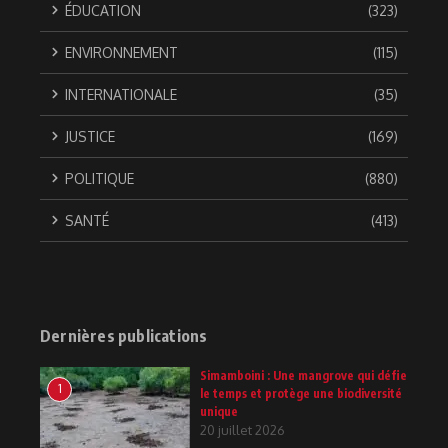
ÉDUCATION
(323)
ENVIRONNEMENT
(115)
INTERNATIONALE
(35)
JUSTICE
(169)
POLITIQUE
(880)
SANTÉ
(413)
Dernières publications
Simamboini : Une mangrove qui défie
1
le temps et protège une biodiversité
unique
20 juillet 2026