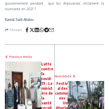
gouvernement pendant que les Anjouanais réclament la
tournante en 2021 ?
Kamal Saïd Abdou
Partager
Previous Article
Lutte
contre
la
Next Article
covid-
19 : Le
Festiv
minist
al des
ère de
commu
la
nes :
santé
Un
reçoit
dévelo