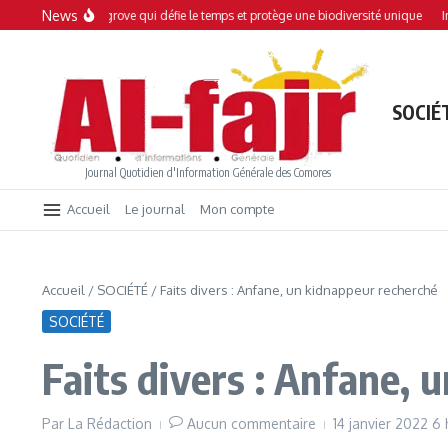
Aller au contenu
News
 : Une mangrove qui défie le temps et protège une biodiversité unique
Interdic
SOCIÉ
Journal Quotidien d'Information Générale des Comores
Accueil
Le journal
Mon compte
Accueil
/
SOCIÉTÉ
/
Faits divers : Anfane, un kidnappeur recherché
SOCIÉTÉ
Faits divers : Anfane, 
Par
La Rédaction
Aucun commentaire
14 janvier 2022
6 