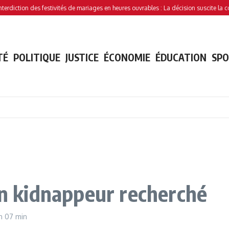
tion des festivités de mariages en heures ouvrables : La décision suscite la controve
TÉ
POLITIQUE
JUSTICE
ÉCONOMIE
ÉDUCATION
SP
un kidnappeur recherché
h 07 min