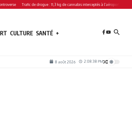
rse
Trafic de drogue : 11,3 kg de cannabis interceptés à l’aéroport de Hahaya
ORT
CULTURE
SANTÉ
+
2:08:39 PM
8 août 2026