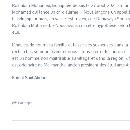
Roihabati Mohamed, kidnappée depuis le 27 aout 2021, sa famil
Mohamed qui lance un cri d’alarme. « Nous lançons un appel à
le kidnappeur mais, en vain, c’est triste», crie Damawiya Soub
Roihabati Mohamed. « Nous avons cru cette hypothèse selon laque
elle.
L’inquiétude nourrit la famille et laisse des suspenses dans la 
recherches se poursuivent et nous allons alerter les autorités 
est un homme non maitrisable au village et dans la région. « So
est originaire de Mdjimandra, ancien président des étudiants 
Kamal Saïd Abdou
Partager