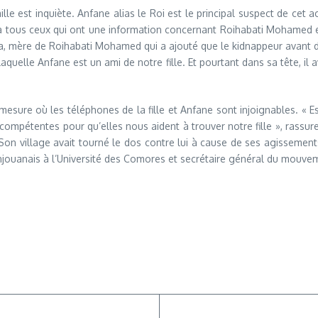
le est inquiète. Anfane alias le Roi est le principal suspect de cet
 tous ceux qui ont une information concernant Roihabati Mohamed et
ira, mère de Roihabati Mohamed qui a ajouté que le kidnappeur avant d
lle Anfane est un ami de notre fille. Et pourtant dans sa tête, il av
mesure où les téléphones de la fille et Anfane sont injoignables. « Es
compétentes pour qu’elles nous aident à trouver notre fille », rassure
n village avait tourné le dos contre lui à cause de ses agissements q
Anjouanais à l’Université des Comores et secrétaire général du mouve