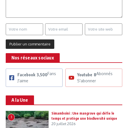
Nos réseaux sociaux
Fans
Abonnés
Facebook
3,500
Youtube
8
J'aime
S'abonner
A la Une
Simamboini : Une mangrove qui défie le
1
temps et protège une biodiversité unique
20 juillet 2026