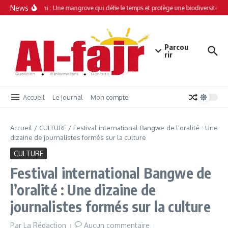
Aller au contenu
News
Simamboini : Une mangrove qui défie le temps et protège une biodiversité uni
Parcou
rir
Accueil
Le journal
Mon compte
Accueil
/
CULTURE
/
Festival international Bangwe de l’oralité : Une
dizaine de journalistes formés sur la culture
CULTURE
Festival international Bangwe de
l’oralité : Une dizaine de
journalistes formés sur la culture
Par
La Rédaction
Aucun commentaire