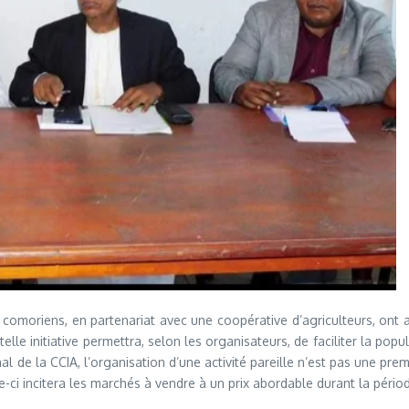
rs comoriens, en partenariat avec une coopérative d’agriculteurs, ont
lle initiative permettra, selon les organisateurs, de faciliter la po
e la CCIA, l’organisation d’une activité pareille n’est pas une premiè
ci incitera les marchés à vendre à un prix abordable durant la périod