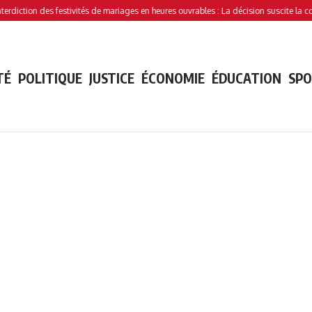
ion des festivités de mariages en heures ouvrables : La décision suscite la controver
TÉ
POLITIQUE
JUSTICE
ÉCONOMIE
ÉDUCATION
SP