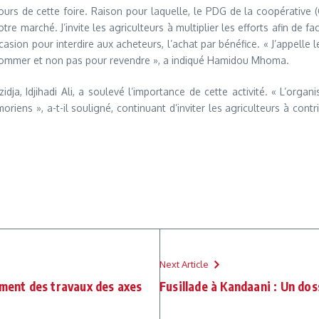
ours de cette foire. Raison pour laquelle, le PDG de la coopérative 
 marché. J’invite les agriculteurs à multiplier les efforts afin de fa
occasion pour interdire aux acheteurs, l’achat par bénéfice. « J’appelle
nsommer et non pas pour revendre », a indiqué Hamidou Mhoma.
a, Idjihadi Ali, a soulevé l’importance de cette activité. « L’organi
s », a-t-il souligné, continuant d’inviter les agriculteurs à contrib
Next Article
ement des travaux des axes
Fusillade à Kandaani : Un do