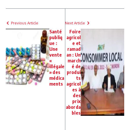
Previous Article
Next Article
Santé
Foire
publiq
agricol
ue :
e et
Une
ramad
vente
an : Un
«
march
illégale
é de
» des
produi
médica
ts
ments
agricol
es à
des
prix
aborda
bles