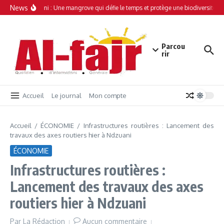
Aller au contenu
News
Simamboini : Une mangrove qui défie le temps et protège une biodiversité un
Parcou
rir
Accueil
Le journal
Mon compte
Accueil
/
ÉCONOMIE
/
Infrastructures routières : Lancement des
travaux des axes routiers hier à Ndzuani
ÉCONOMIE
Infrastructures routières :
Lancement des travaux des axes
routiers hier à Ndzuani
Par
La Rédaction
Aucun commentaire