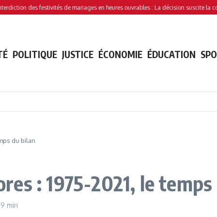
ion des festivités de mariages en heures ouvrables : La décision suscite la controver
TÉ
POLITIQUE
JUSTICE
ÉCONOMIE
ÉDUCATION
SP
mps du bilan
es : 1975-2021, le temps 
39 min