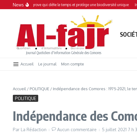
Aller au contenu
News
 : Une mangrove qui défie le temps et protège une biodiversité unique
Interdict
SOCIÉ
Journal Quotidien d'Information Générale des Comores
Accueil
Le journal
Mon compte
Accueil
/
POLITIQUE
/
Indépendance des Comores : 1975-2021, le te
POLITIQUE
Indépendance des Comor
Par
La Rédaction
Aucun commentaire
5 juillet 2021
7 h 