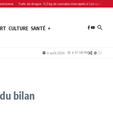
se
Trafic de drogue : 11,3 kg de cannabis interceptés à l’aéroport de Hahaya
ORT
CULTURE
SANTÉ
+
6:37:59 PM
6 août 2026
du bilan