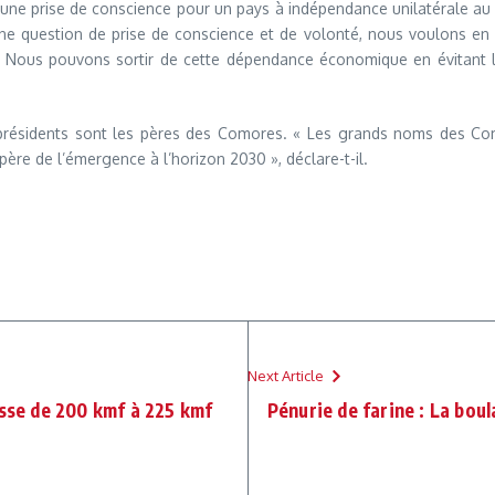
ne prise de conscience pour un pays à indépendance unilatérale au sta
e question de prise de conscience et de volonté, nous voulons en ve
r. Nous pouvons sortir de cette dépendance économique en évitant 
3 présidents sont les pères des Comores. « Les grands noms des C
père de l’émergence à l’horizon 2030 », déclare-t-il.
Next Article
asse de 200 kmf à 225 kmf
Pénurie de farine : La boul