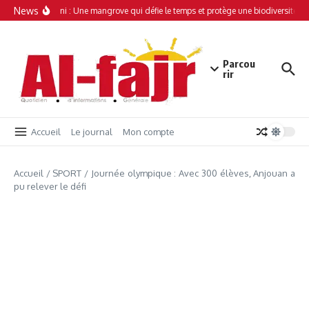
Aller au contenu
News
Simamboini : Une mangrove qui défie le temps et protège une biodiversité un
Parcou
rir
Accueil
Le journal
Mon compte
Accueil
/
SPORT
/
Journée olympique : Avec 300 élèves, Anjouan a
pu relever le défi