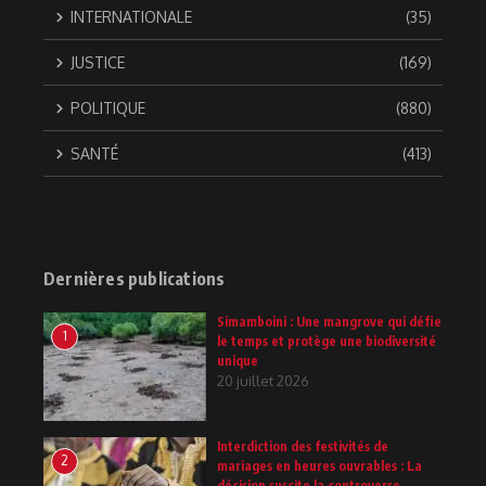
INTERNATIONALE
(35)
JUSTICE
(169)
POLITIQUE
(880)
SANTÉ
(413)
Dernières publications
Simamboini : Une mangrove qui défie
1
le temps et protège une biodiversité
unique
20 juillet 2026
Interdiction des festivités de
2
mariages en heures ouvrables : La
décision suscite la controverse