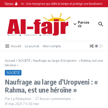
Aller au contenu
News
Simamboini : Une mangrove qui défie le temps et protège une biodiversité un
Parcou
rir
Accueil
Le journal
Mon compte
Accueil
/
SOCIÉTÉ
/
Naufrage au large d’Uropveni : « Rahma, est une
héroïne »
SOCIÉTÉ
Naufrage au large d’Uropveni : «
Rahma, est une héroïne »
Par
La Rédaction
Aucun commentaire
31 mai 2021
7 h 30 min