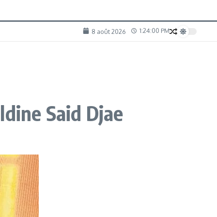
1:24:02 PM
8 août 2026
ldine Said Djae