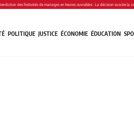
 des festivités de mariages en heures ouvrables : La décision suscite la controverse
TÉ
POLITIQUE
JUSTICE
ÉCONOMIE
ÉDUCATION
SP