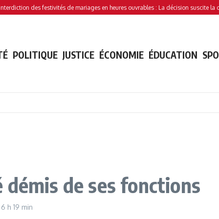
iction des festivités de mariages en heures ouvrables : La décision suscite la contro
TÉ
POLITIQUE
JUSTICE
ÉCONOMIE
ÉDUCATION
SP
 démis de ses fonctions
2
6 h 19 min