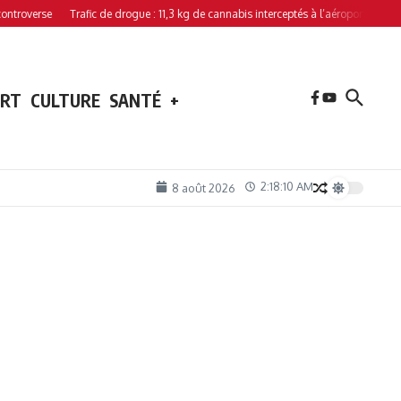
verse
Trafic de drogue : 11,3 kg de cannabis interceptés à l’aéroport de Hahaya
ORT
CULTURE
SANTÉ
+
2:18:11 AM
8 août 2026