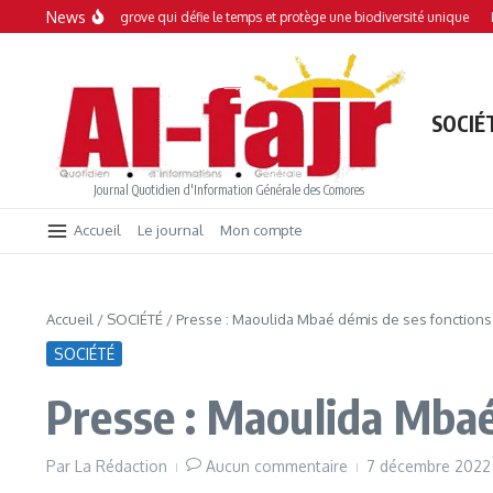
Aller au contenu
News
ni : Une mangrove qui défie le temps et protège une biodiversité unique
Interd
SOCIÉ
Journal Quotidien d'Information Générale des Comores
Accueil
Le journal
Mon compte
Accueil
/
SOCIÉTÉ
/
Presse : Maoulida Mbaé démis de ses fonctions
SOCIÉTÉ
Presse : Maoulida Mbaé
Par
La Rédaction
Aucun commentaire
7 décembre 202