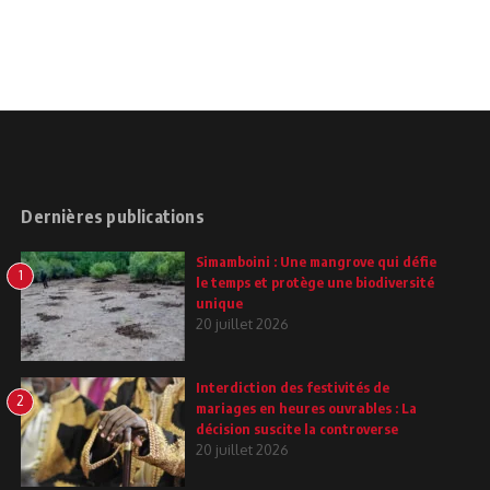
Dernières publications
Simamboini : Une mangrove qui défie
1
le temps et protège une biodiversité
unique
20 juillet 2026
Interdiction des festivités de
2
mariages en heures ouvrables : La
décision suscite la controverse
20 juillet 2026