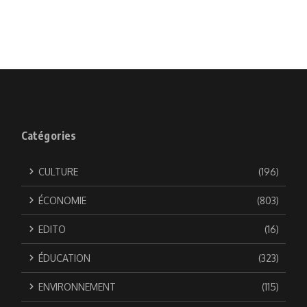
Catégories
CULTURE
(196)
ÉCONOMIE
(803)
EDITO
(16)
ÉDUCATION
(323)
ENVIRONNEMENT
(115)