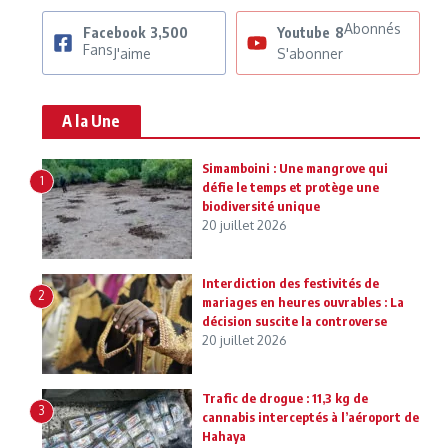
Abonnés
Facebook
3,500
Youtube
8
Fans
J'aime
S'abonner
A la Une
Simamboini : Une mangrove qui
1
défie le temps et protège une
biodiversité unique
20 juillet 2026
Interdiction des festivités de
2
mariages en heures ouvrables : La
décision suscite la controverse
20 juillet 2026
Trafic de drogue : 11,3 kg de
3
cannabis interceptés à l’aéroport de
Hahaya