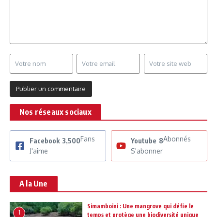
Nos réseaux sociaux
Fans
Abonnés
Facebook
3,500
Youtube
8
J'aime
S'abonner
A la Une
Simamboini : Une mangrove qui défie le
1
temps et protège une biodiversité unique