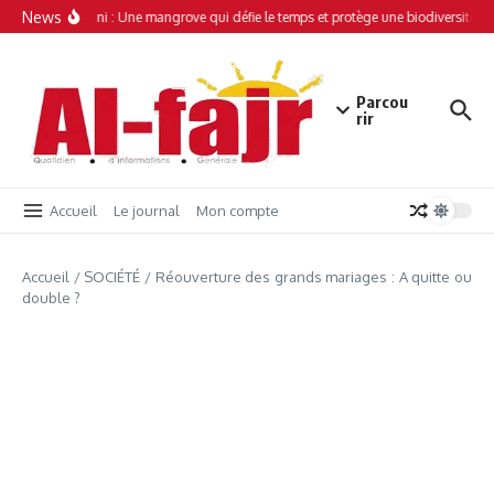
Aller au contenu
News
Simamboini : Une mangrove qui défie le temps et protège une biodiversité un
Parcou
rir
Accueil
Le journal
Mon compte
Accueil
/
SOCIÉTÉ
/
Réouverture des grands mariages : A quitte ou
double ?