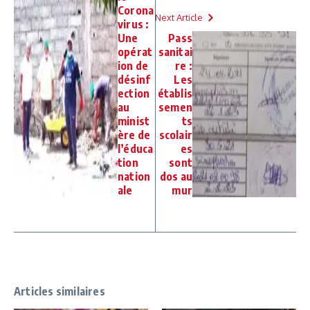
Corona
Next Article
virus :
Une
Pass
opérat
sanitai
ion de
re :
désinf
Les
ection
établis
au
semen
minist
ts
ère de
scolair
l’éduca
es
tion
sont
nation
dos au
ale
mur
Articles similaires