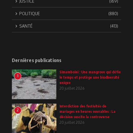
JUSTICE
(169)
POLITIQUE
(880)
SANTÉ
(413)
Dernières publications
Simamboini : Une mangrove qui défie
1
le temps et protège une biodiversité
unique
20 juillet 2026
Interdiction des festivités de
2
mariages en heures ouvrables : La
décision suscite la controverse
20 juillet 2026