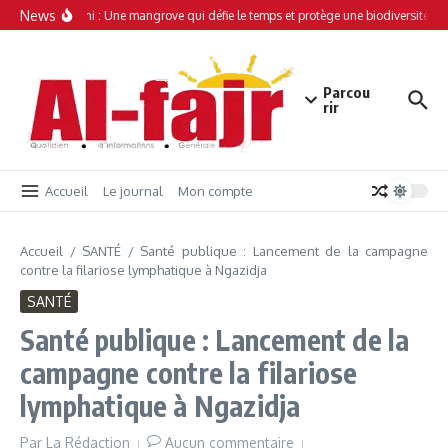
Aller au contenu
News
Simamboini : Une mangrove qui défie le temps et protège une biodiversité uni
Parcou
rir
Accueil
Le journal
Mon compte
Accueil
/
SANTÉ
/
Santé publique : Lancement de la campagne
contre la filariose lymphatique à Ngazidja
SANTÉ
Santé publique : Lancement de la
campagne contre la filariose
lymphatique à Ngazidja
Par
La Rédaction
Aucun commentaire