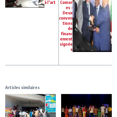
à l’art
Comor
es :
Deux
conven
tions
de
financ
ement
signée
s
Articles similaires