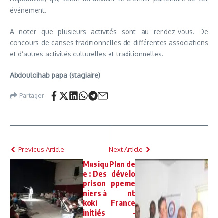
événement.
A noter que plusieurs activités sont au rendez-vous. De
concours de danses traditionnelles de différentes associations
et d’autres activités culturelles et traditionnelles.
Abdouloihab papa (stagiaire)
Partager
Previous Article
Next Article
Musiqu
Plan de
e : Des
dévelo
prison
ppeme
niers à
nt
koki
France
initiés
-