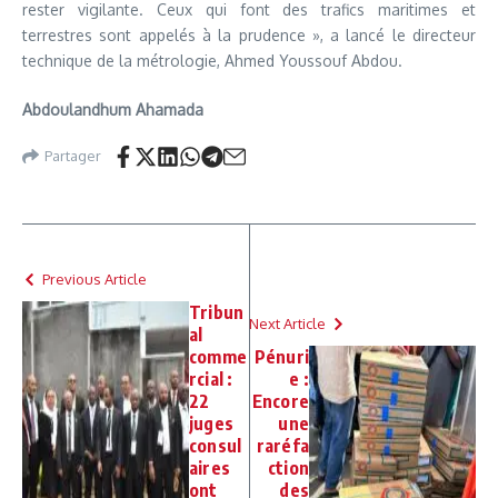
rester vigilante. Ceux qui font des trafics maritimes et
terrestres sont appelés à la prudence », a lancé le directeur
technique de la métrologie, Ahmed Youssouf Abdou.
Abdoulandhum Ahamada
Partager
Previous Article
Tribun
Next Article
al
comme
Pénuri
rcial :
e :
22
Encore
juges
une
consul
raréfa
aires
ction
ont
des