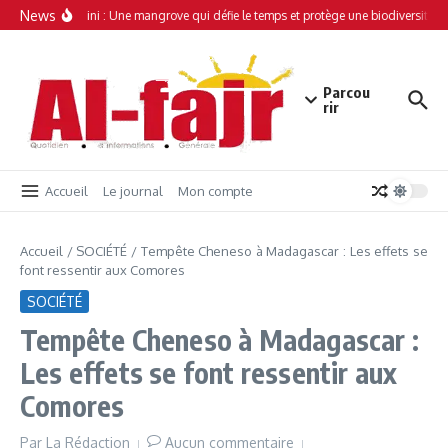
Aller au contenu
News
Simamboini : Une mangrove qui défie le temps et protège une biodiversité un
Parcou
rir
Accueil
Le journal
Mon compte
Accueil
/
SOCIÉTÉ
/
Tempête Cheneso à Madagascar : Les effets se
font ressentir aux Comores
SOCIÉTÉ
Tempête Cheneso à Madagascar :
Les effets se font ressentir aux
Comores
Par
La Rédaction
Aucun commentaire