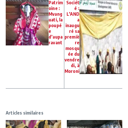
Patrim
Sociét
oine :
é :
Mvang
L’AND
uati, la
a
poupé
inaugu
e
ré sa
d’aupa
premiè
ravant
re
mosqu
ée du
vendre
di, à
Moroni
Articles similaires