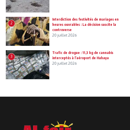
Interdiction des festivités de mariages en
2
heures ouvrables : La décision suscite la
controverse
20 juillet 2026
Trafic de drogue : 11,3 kg de cannabis
3
interceptés à l’aéroport de Hahaya
20 juillet 2026