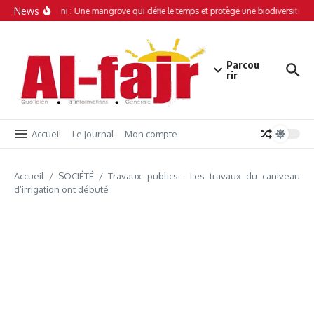
Aller au contenu
News
Simamboini : Une mangrove qui défie le temps et protège une biodiversité uni
Parcou
rir
Accueil
Le journal
Mon compte
Accueil
/
SOCIÉTÉ
/
Travaux publics : Les travaux du caniveau
d’irrigation ont débuté