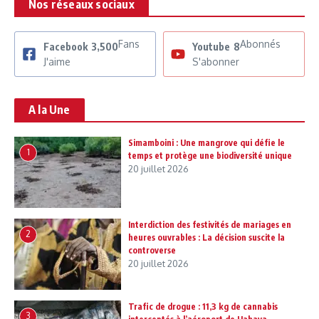
Nos réseaux sociaux
Fans
Abonnés
Facebook
3,500
Youtube
8
J'aime
S'abonner
A la Une
Simamboini : Une mangrove qui défie le
1
temps et protège une biodiversité unique
20 juillet 2026
Interdiction des festivités de mariages en
2
heures ouvrables : La décision suscite la
controverse
20 juillet 2026
Trafic de drogue : 11,3 kg de cannabis
3