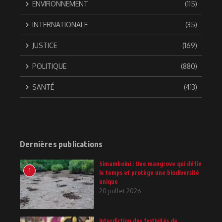
ENVIRONNEMENT
(115)
INTERNATIONALE
(35)
JUSTICE
(169)
POLITIQUE
(880)
SANTÉ
(413)
Dernières publications
Simamboini : Une mangrove qui défie
1
le temps et protège une biodiversité
unique
20 juillet 2026
Interdiction des festivités de