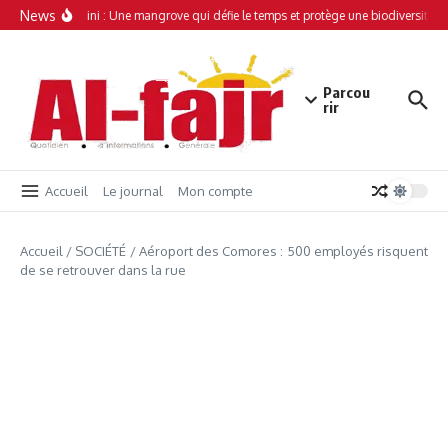
Aller au contenu
News
Simamboini : Une mangrove qui défie le temps et protège une biodiversité un
Parcou
rir
Accueil
Le journal
Mon compte
Accueil
/
SOCIÉTÉ
/
Aéroport des Comores : 500 employés risquent
de se retrouver dans la rue