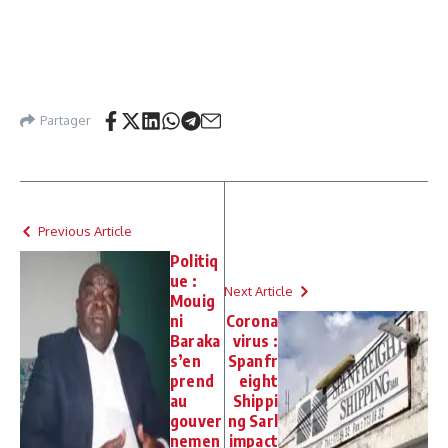
Partager
Previous Article
Politiq
ue :
Next Article
Mouig
ni
Corona
Baraka
virus :
s’en
Spanfr
prend
eight
au
Shippi
gouver
ng Sarl
nemen
impact