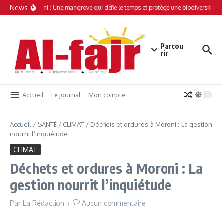
Aller au contenu
News
Simamboini : Une mangrove qui défie le temps et protège une biodiversité un
Parcou
rir
Accueil
Le journal
Mon compte
Accueil
/
SANTÉ
/
CLIMAT
/
Déchets et ordures à Moroni : La gestion
nourrit l’inquiétude
CLIMAT
Déchets et ordures à Moroni : La
gestion nourrit l’inquiétude
Par
La Rédaction
Aucun commentaire