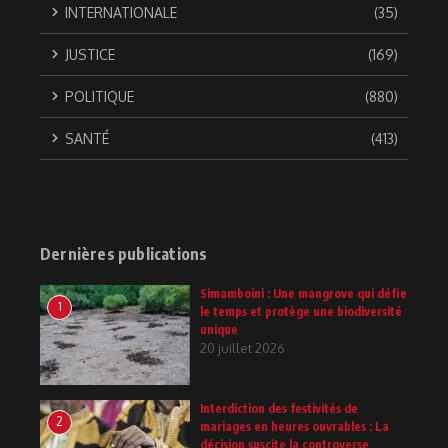
INTERNATIONALE
(35)
JUSTICE
(169)
POLITIQUE
(880)
SANTÉ
(413)
Dernières publications
Simamboini : Une mangrove qui défie
1
le temps et protège une biodiversité
unique
20 juillet 2026
Interdiction des festivités de
2
mariages en heures ouvrables : La
décision suscite la controverse