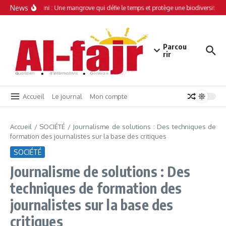
Aller au contenu
News
Simamboini : Une mangrove qui défie le temps et protège une biodiversité uni
Parcou
rir
Accueil
Le journal
Mon compte
Accueil
/
SOCIÉTÉ
/
Journalisme de solutions : Des techniques de
formation des journalistes sur la base des critiques
SOCIÉTÉ
Journalisme de solutions : Des
techniques de formation des
journalistes sur la base des
critiques