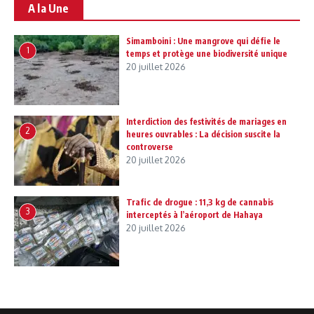
A la Une
Simamboini : Une mangrove qui défie le
1
temps et protège une biodiversité unique
20 juillet 2026
Interdiction des festivités de mariages en
2
heures ouvrables : La décision suscite la
controverse
20 juillet 2026
Trafic de drogue : 11,3 kg de cannabis
3
interceptés à l’aéroport de Hahaya
20 juillet 2026