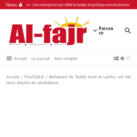
Aller au contenu
News
Simamboini : Une mangrove qui défie le temps et protège une biodiversité uni
Parcou
rir
Accueil
Le journal
Mon compte
Accueil
/
POLITIQUE
/
Mohamed Ali Soilihi Azali et Larifou ont fait
leurs dépôts de candidature