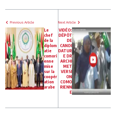
Previous Article
Next Article
Le
VIDÉO:
chef
DÉPÔT
de la
DE
diplom
CANDI
atie
DATUR
comori
E DR
enne
ARCHI
mise
MET
sur la
VERSI
coopér
ON
ation
COMO
arabe
RIENN
E