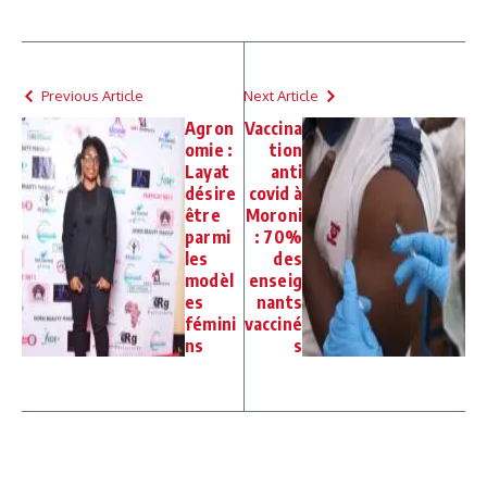
Previous Article
Next Article
Agron
Vaccina
omie :
tion
Layat
anti
désire
covid à
être
Moroni
parmi
: 70%
les
des
modèl
enseig
es
nants
fémini
vacciné
ns
s