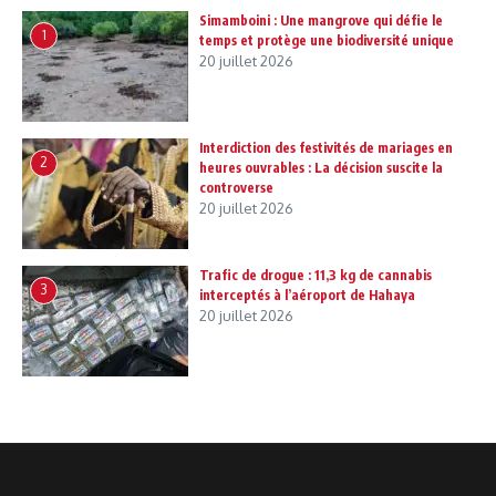
Simamboini : Une mangrove qui défie le
1
temps et protège une biodiversité unique
20 juillet 2026
Interdiction des festivités de mariages en
2
heures ouvrables : La décision suscite la
controverse
20 juillet 2026
Trafic de drogue : 11,3 kg de cannabis
3
interceptés à l’aéroport de Hahaya
20 juillet 2026