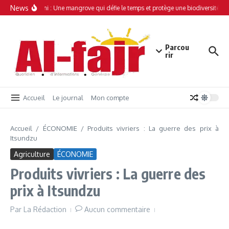
Aller au contenu
News
Simamboini : Une mangrove qui défie le temps et protège une biodiversité uni
Parcou
rir
Accueil
Le journal
Mon compte
Accueil
/
ÉCONOMIE
/
Produits vivriers : La guerre des prix à
Itsundzu
Agriculture
ÉCONOMIE
Produits vivriers : La guerre des
prix à Itsundzu
Par
La Rédaction
Aucun commentaire