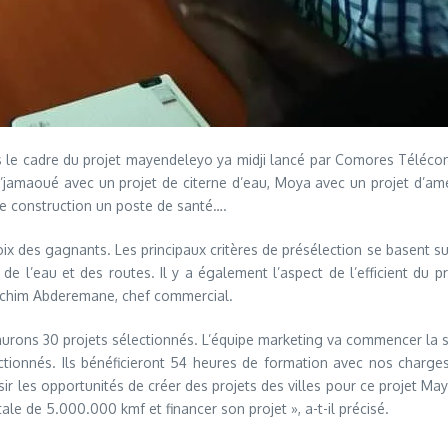
ns le cadre du projet mayendeleyo ya midji lancé par Comores Téléco
M’jamaoué avec un projet de citerne d’eau, Moya avec un projet d’am
e construction un poste de santé….
x des gagnants. Les principaux critères de présélection se basent sur 
 l’eau et des routes. Il y a également l’aspect de l’efficient du pro
 Hachim Abderemane, chef commercial.
aurons 30 projets sélectionnés. L’équipe marketing va commencer la se
ionnés. Ils bénéficieront 54 heures de formation avec nos charges p
sir les opportunités de créer des projets des villes pour ce projet May
le de 5.000.000 kmf et financer son projet », a-t-il précisé.