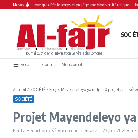
Aller au contenu
News
: Une mangrove qui défie le temps et protège une biodiversité unique
Interdict
SOCIÉ
Journal Quotidien d'Information Générale des Comores
Accueil
Le journal
Mon compte
Accueil
/
SOCIÉTÉ
/
Projet Mayendeleyo ya mdji : 30 projets présél
SOCIÉTÉ
Projet Mayendeleyo ya 
Par
La Rédaction
Aucun commentaire
23 juin 2021
6 h 3