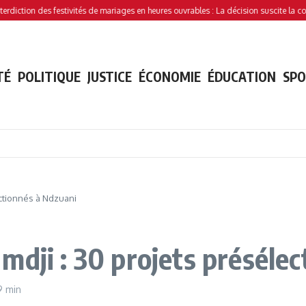
ion des festivités de mariages en heures ouvrables : La décision suscite la controver
TÉ
POLITIQUE
JUSTICE
ÉCONOMIE
ÉDUCATION
SP
ectionnés à Ndzuani
mdji : 30 projets préséle
9 min