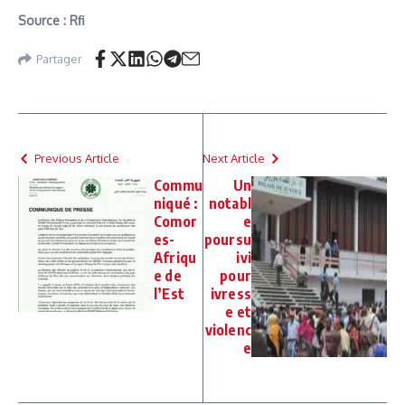
Source : Rfi
Partager
Previous Article
Next Article
Commu
Un
niqué :
notabl
Comor
e
es-
poursu
Afriqu
ivi
e de
pour
l’Est
ivress
e et
violenc
e