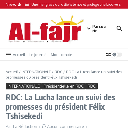
Aller au contenu
News
Simamboini : Une mangrove qui défie le temps et protège une biodiversité un
Parcou
rir
Accueil
Le journal
Mon compte
Accueil
/
INTERNATIONALE
/
RDC
/
RDC: La Lucha lance un suivi des
promesses du président Félix Tshisekedi
INTERNATIONALE
Présidentielle en RDC
RDC
RDC: La Lucha lance un suivi des
promesses du président Félix
Tshisekedi
Par
La Rédaction
Aucun commentaire