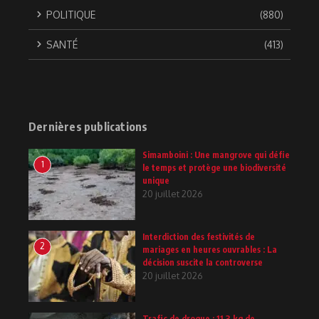
POLITIQUE
(880)
SANTÉ
(413)
Dernières publications
Simamboini : Une mangrove qui défie
1
le temps et protège une biodiversité
unique
20 juillet 2026
Interdiction des festivités de
2
mariages en heures ouvrables : La
décision suscite la controverse
20 juillet 2026
Trafic de drogue : 11,3 kg de