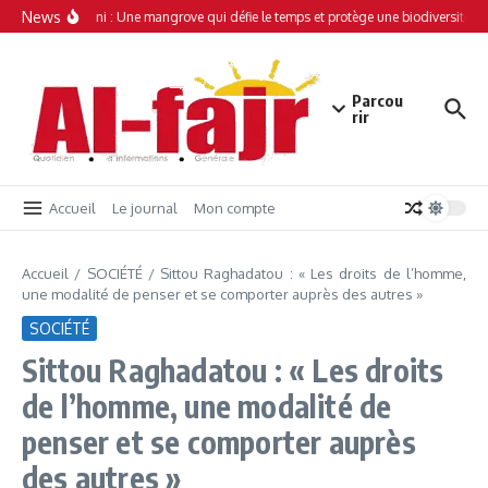
Aller au contenu
News
Simamboini : Une mangrove qui défie le temps et protège une biodiversité uni
Parcou
rir
Accueil
Le journal
Mon compte
Accueil
/
SOCIÉTÉ
/
Sittou Raghadatou : « Les droits de l’homme,
une modalité de penser et se comporter auprès des autres »
SOCIÉTÉ
Sittou Raghadatou : « Les droits
de l’homme, une modalité de
penser et se comporter auprès
des autres »