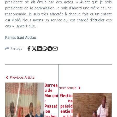
présidente se dit émue par ces actes. « Avant que je sois
présidente de la commission, je suis d’abord une mère et une
responsable. Je suis très affectée à chaque fois qu’un enfant
est violé. Nous avons un service qui est chargé d’étudier ces
cas », lance-t-elle.
Kamal Saïd Abdou
Partager
Previous Article
Barrea
Next Article
u de
Moroni
Electio
:
ns
Passat
présid
ion
entiell
techni
e à la