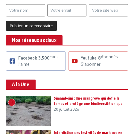
Nos réseaux sociaux
Fans
Abonnés
Facebook
3,500
Youtube
8
J'aime
S'abonner
A la Une
Simamboini : Une mangrove qui défie le
1
temps et protège une biodiversité unique
20 juillet 2026
Interdiction des festivités de mariages en