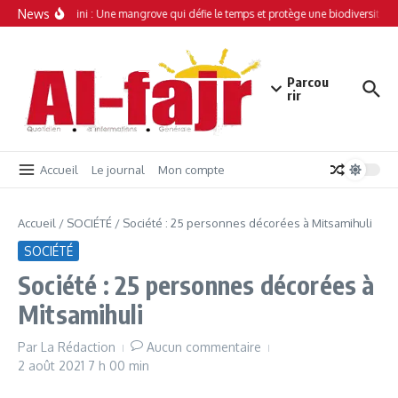
Aller au contenu
News
Simamboini : Une mangrove qui défie le temps et protège une biodiversité un
Parcou
rir
Accueil
Le journal
Mon compte
Accueil
/
SOCIÉTÉ
/
Société : 25 personnes décorées à Mitsamihuli
SOCIÉTÉ
Société : 25 personnes décorées à
Mitsamihuli
Par
La Rédaction
Aucun commentaire
2 août 2021
7 h 00 min