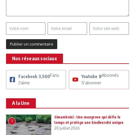
Nos réseaux sociaux
Fans
Abonnés
Facebook
3,500
Youtube
8
J'aime
S'abonner
A la Une
Simamboini : Une mangrove qui défie le
1
temps et protège une biodiversité unique
20 juillet 2026