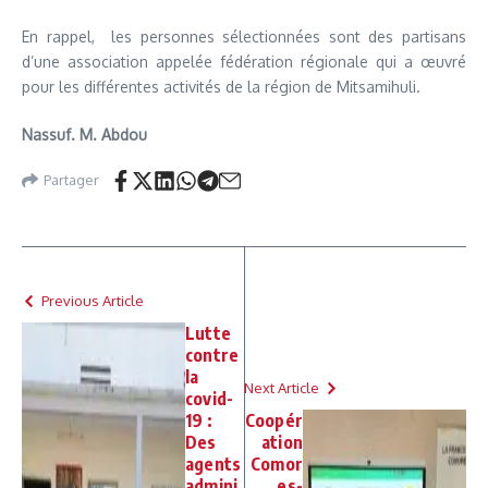
En rappel, les personnes sélectionnées sont des partisans
d’une association appelée fédération régionale qui a œuvré
pour les différentes activités de la région de Mitsamihuli.
Nassuf. M. Abdou
Partager
Previous Article
Lutte
contre
la
Next Article
covid-
19 :
Coopér
Des
ation
agents
Comor
admini
es-