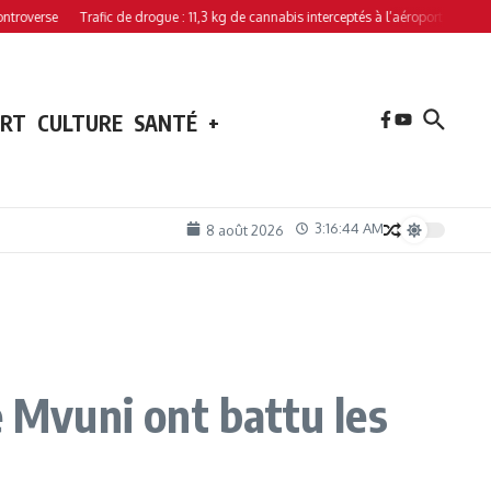
se
Trafic de drogue : 11,3 kg de cannabis interceptés à l’aéroport de Hahaya
ORT
CULTURE
SANTÉ
+
3:16:45 AM
8 août 2026
e Mvuni ont battu les