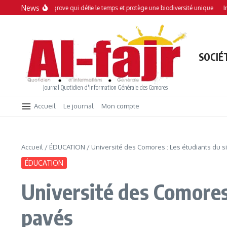
Aller au contenu
News
 : Une mangrove qui défie le temps et protège une biodiversité unique
Interdict
SOCIÉ
Journal Quotidien d'Information Générale des Comores
Accueil
Le journal
Mon compte
Accueil
/
ÉDUCATION
/
Université des Comores : Les étudiants du s
ÉDUCATION
Université des Comores 
pavés