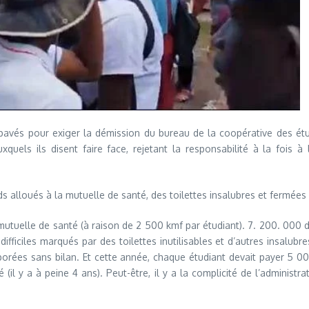
s pavés pour exiger la démission du bureau de la coopérative des ét
quels ils disent faire face, rejetant la responsabilité à la fois à
 alloués à la mutuelle de santé, des toilettes insalubres et fermées p
a mutuelle de santé (à raison de 2 500 kmf par étudiant). 7. 200. 000
ficiles marqués par des toilettes inutilisables et d’autres insalubr
orées sans bilan. Et cette année, chaque étudiant devait payer 5 000
(il y a à peine 4 ans). Peut-être, il y a la complicité de l’administr