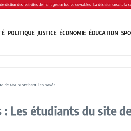
ion des festivités de mariages en heures ouvrables : La décision suscite la controver
TÉ
POLITIQUE
JUSTICE
ÉCONOMIE
ÉDUCATION
SP
ite de Mvuni ont battu les pavés
: Les étudiants du site d