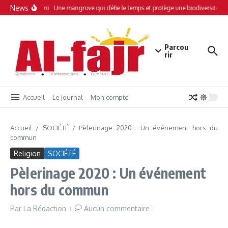
Aller au contenu
News
Simamboini : Une mangrove qui défie le temps et protège une biodiversité uni
Parcou
rir
Accueil
Le journal
Mon compte
Accueil
/
SOCIÉTÉ
/
Pèlerinage 2020 : Un événement hors du
commun
Religion
SOCIÉTÉ
Pèlerinage 2020 : Un événement
hors du commun
Par
La Rédaction
Aucun commentaire