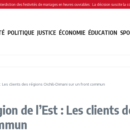
des festivités de mariages en heures ouvrables : La décision suscite la controverse
TÉ
POLITIQUE
JUSTICE
ÉCONOMIE
ÉDUCATION
SP
t : Les clients des régions Oichili-Dimani sur un front commun
ion de l’Est : Les clients d
ommun