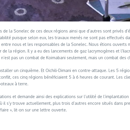
 de la Sonelec de ces deux régions ainsi que d’autres sont privés d’éle
sabilité puisque selon eux, les travaux menés ne sont pas effectués d
eu entre nous et les responsables de la Sonelec. Nous étions ouverts 
lier de la région. Il y a eu des lancements de gaz lacrymogènes et l’I
« ce n’est pas un combat de Koimabani seulement, mais un combat des cl
taller un cinquième. Et Oichili-Dimani en contre-attaque. Les 5 régi
nflit, ces cinq régions bénéficiaient 5 à 6 heures de courant. Les clie
poteaux à terre.
ions et demande ainsi des explications sur l’utilité de l’implantatio
ù il s’y trouve actuellement, plus trois d’autres encore situés dans 
aire », lit-on sur une lettre ouverte.