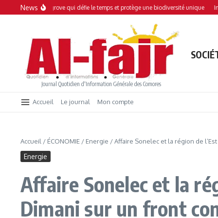
Aller au contenu
News
ne mangrove qui défie le temps et protège une biodiversité unique
Interdiction 
SOCIÉ
Journal Quotidien d'Information Générale des Comores
Accueil
Le journal
Mon compte
Accueil
/
ÉCONOMIE
/
Energie
/
Affaire Sonelec et la région de l’Es
Energie
Affaire Sonelec et la rég
Dimani sur un front c