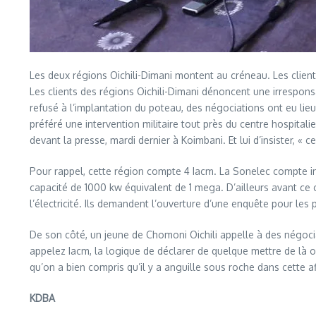
Les deux régions Oichili-Dimani montent au créneau. Les clients
Les clients des régions Oichili-Dimani dénoncent une irrespon
refusé à l’implantation du poteau, des négociations ont eu li
préféré une intervention militaire tout près du centre hospita
devant la presse, mardi dernier à Koimbani. Et lui d’insister, 
Pour rappel, cette région compte 4 Iacm. La Sonelec compte ins
capacité de 1000 kw équivalent de 1 mega. D’ailleurs avant ce co
l’électricité. Ils demandent l’ouverture d’une enquête pour les 
De son côté, un jeune de Chomoni Oichili appelle à des négociat
appelez Iacm, la logique de déclarer de quelque mettre de là o
qu’on a bien compris qu’il y a anguille sous roche dans cette aff
KDBA