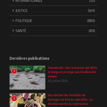
INTERNATIONALE
(35)
JUSTICE
(169)
POLITIQUE
(880)
SANTÉ
(413)
Dernières publications
Simamboini : Une mangrove qui défie
1
le temps et protège une biodiversité
unique
20 juillet 2026
Interdiction des festivités de
2
mariages en heures ouvrables : La
décision suscite la controverse