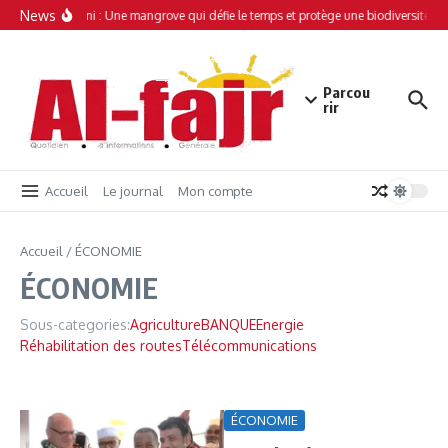
Aller au contenu
News
Simamboini : Une mangrove qui défie le temps et protège une biodiversité uni
Parcou
rir
Accueil
Le journal
Mon compte
Accueil
/
ÉCONOMIE
ÉCONOMIE
Sous-categories:
Agriculture
BANQUE
Energie
Réhabilitation des routes
Télécommunications
ÉCONOMIE