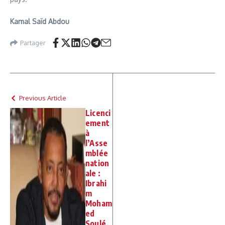
Kamal Saïd Abdou
Partager
Previous Article
Licenci
ement
à
l’Asse
mblée
nation
ale :
Ibrahi
m
Moham
ed
Soulé