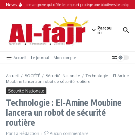
Aller au contenu
News
imamboini : Une mangrove qui défie le temps et protège une biodiversité unique
Parcou
rir
Accueil
Le journal
Mon compte
Accueil
/
SOCIÉTÉ
/
Sécurité Nationale
/
Technologie : El-Amine
Moubine lancera un robot de sécurité routière
Sécurité Nationale
Technologie : El-Amine Moubine
lancera un robot de sécurité
routière
Par
La Rédaction
Aucun commentaire