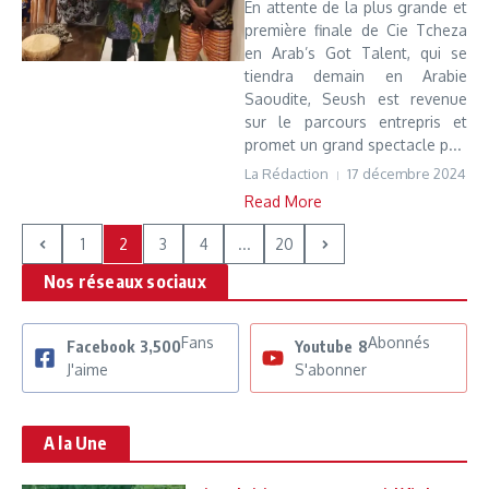
En attente de la plus grande et
première finale de Cie Tcheza
en Arab’s Got Talent, qui se
tiendra demain en Arabie
Saoudite, Seush est revenue
sur le parcours entrepris et
promet un grand spectacle p...
La Rédaction
17 décembre 2024
Read More
1
2
3
4
...
20
Nos réseaux sociaux
Fans
Abonnés
Facebook
3,500
Youtube
8
J'aime
S'abonner
A la Une