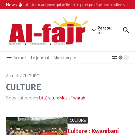
Aller au contenu
News
Simamboini : Une mangrove qui défie le temps et protège une biodiversité uni
Parcou
rir
Accueil
Le journal
Mon compte
Accueil
/
CULTURE
CULTURE
Sous-categories:
Littérature
Music
Twarab
CULTURE
Culture : Kwambani