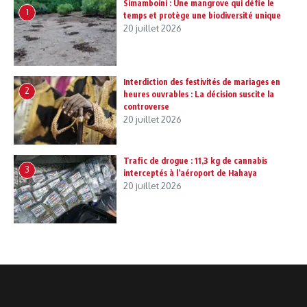
Simamboini : Une mangrove qui défie le
1
temps et protège une biodiversité unique
20 juillet 2026
Interdiction des festivités de mariages en
2
heures ouvrables : La décision suscite la
controverse
20 juillet 2026
Trafic de drogue : 11,3 kg de cannabis
3
interceptés à l’aéroport de Hahaya
20 juillet 2026