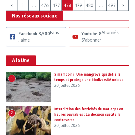
1
...
476
477
478
479
480
...
497
Nos réseaux sociaux
Fans
Abonnés
Facebook
3,500
Youtube
8
J'aime
S'abonner
A la Une
Simamboini : Une mangrove qui défie le
1
temps et protège une biodiversité unique
20 juillet 2026
Interdiction des festivités de mariages en
2
heures ouvrables : La décision suscite la
controverse
20 juillet 2026