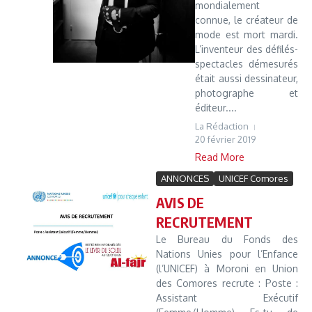
mondialement
connue, le créateur de
mode est mort mardi.
L’inventeur des défilés-
spectacles démesurés
était aussi dessinateur,
photographe et
éditeur....
La Rédaction
20 février 2019
Read More
ANNONCES
UNICEF Comores
AVIS DE
RECRUTEMENT
Le Bureau du Fonds des
Nations Unies pour l’Enfance
(l’UNICEF) à Moroni en Union
des Comores recrute : Poste :
Assistant Exécutif