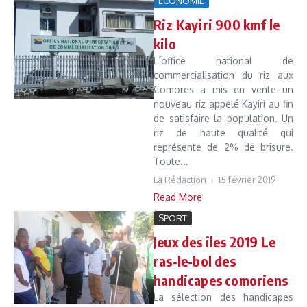
ÉCONOMIE
Riz Kayiri 900 kmf le
kilo
L´office national de
commercialisation du riz aux
Comores a mis en vente un
nouveau riz appelé Kayiri au fin
de satisfaire la population. Un
riz de haute qualité qui
représente de 2% de brisure.
Toute...
La Rédaction
15 février 2019
Read More
SPORT
Jeux des iles 2019 Le
ras-le-bol des
handicapes comoriens
La sélection des handicapes