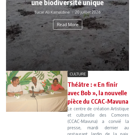
une biodiversité unique
Bacar Ali Kamaldine
20 juillet 2026
Read More
CULTURE
Théâtre : « En finir
avec Bob », la nouvelle
pièce du CCAC-Mavuna
Le centre de création Artistique
et culturelle des Comores
(CCAC-Mavuna) a convié la
presse, mardi dernier au
restaurant Jardin de la paix,