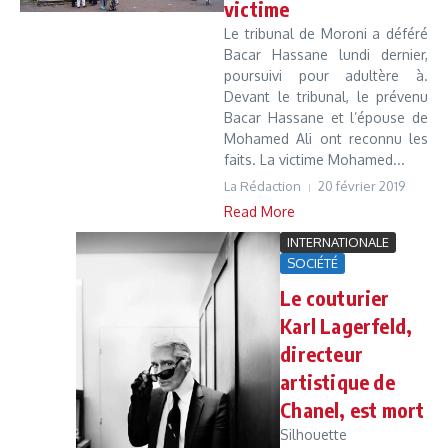
victime
Le tribunal de Moroni a déféré
Bacar Hassane lundi dernier,
poursuivi pour adultère à.
Devant le tribunal, le prévenu
Bacar Hassane et l’épouse de
Mohamed Ali ont reconnu les
faits. La victime Mohamed...
La Rédaction
20 février 2019
Read More
INTERNATIONALE
SOCIÉTÉ
Le couturier
Karl Lagerfeld,
directeur
artistique de
Chanel, est mort
Silhouette