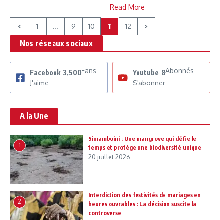
Read More
1
...
9
10
11
12
Nos réseaux sociaux
Fans
Abonnés
Facebook
3,500
Youtube
8
J'aime
S'abonner
A la Une
Simamboini : Une mangrove qui défie le
1
temps et protège une biodiversité unique
20 juillet 2026
Interdiction des festivités de mariages en
2
heures ouvrables : La décision suscite la
controverse