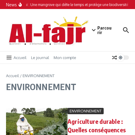
Aller au contenu
News
Simamboini : Une mangrove qui défie le temps et protège une biodiversité uni
Parcou
rir
Accueil
Le journal
Mon compte
Accueil
/
ENVIRONNEMENT
ENVIRONNEMENT
ENVIRONNEMENT
Agriculture durable :
Quelles conséquences