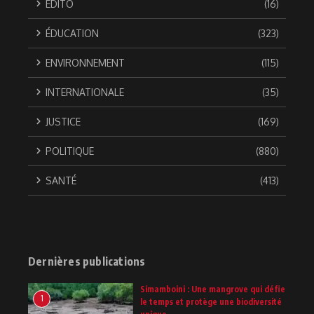
EDITO
(16)
ÉDUCATION
(323)
ENVIRONNEMENT
(115)
INTERNATIONALE
(35)
JUSTICE
(169)
POLITIQUE
(880)
SANTÉ
(413)
Dernières publications
Simamboini : Une mangrove qui défie
1
le temps et protège une biodiversité