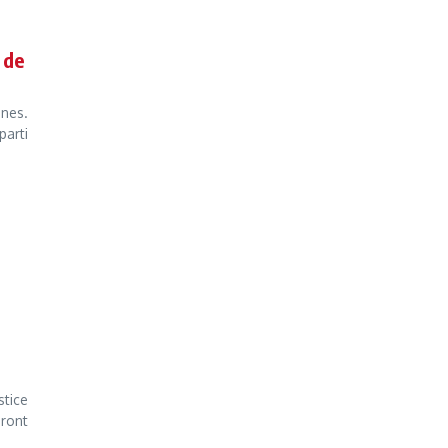
 de
ines.
parti
stice
ront