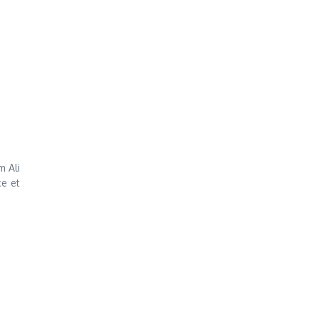
m Ali
ce et