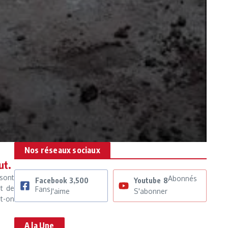
Nos réseaux sociaux
ut.
sont
Abonnés
Facebook
3,500
Youtube
8
nt de
Fans
J'aime
S'abonner
t-on
A la Une