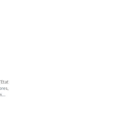
’Etat
res,
...