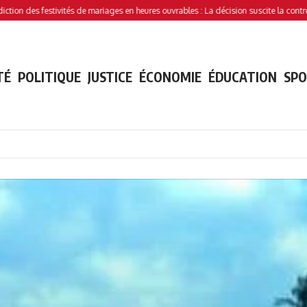
stivités de mariages en heures ouvrables : La décision suscite la controverse
Traf
TÉ
POLITIQUE
JUSTICE
ÉCONOMIE
ÉDUCATION
SP