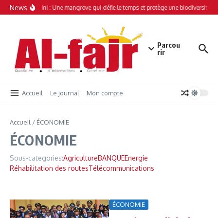
Aller au contenu
News
Simamboini : Une mangrove qui défie le temps et protège une biodiversité un
Parcou
rir
Accueil
Le journal
Mon compte
Accueil
/
ÉCONOMIE
ÉCONOMIE
Sous-categories:
Agriculture
BANQUE
Energie
Réhabilitation des routes
Télécommunications
ÉCONOMIE