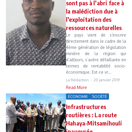
sont pas à l’abri face à
la malédiction due à
l’exploitation des
ressources naturelles
Le pays vient de s’inscrire
directement dans le cadre de la
4ème génération de législation
minière de la région qui
d’ailleurs, s’avère défaillante en
termes de rentabilité socio-
économique. Est-ce vr...
La Rédaction
20 janvier 2019
Read More
ÉCONOMIE
SOCIÉTÉ
Infrastructures
routières : La route
Hahaya-Mitsamihouli
inaugurée