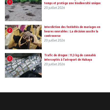
1
temps et protège une biodiversité unique
20 juillet 2026
Interdiction des festivités de mariages en
2
heures ouvrables : La décision suscite la
controverse
20 juillet 2026
Trafic de drogue : 11,3 kg de cannabis
3
interceptés à l’aéroport de Hahaya
20 juillet 2026