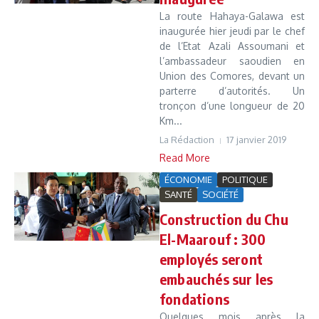
La route Hahaya-Galawa est
inaugurée hier jeudi par le chef
de l’Etat Azali Assoumani et
l’ambassadeur saoudien en
Union des Comores, devant un
parterre d’autorités. Un
tronçon d’une longueur de 20
Km...
La Rédaction
17 janvier 2019
Read More
ÉCONOMIE
POLITIQUE
SANTÉ
SOCIÉTÉ
Construction du Chu
El-Maarouf : 300
employés seront
embauchés sur les
fondations
Quelques mois après la