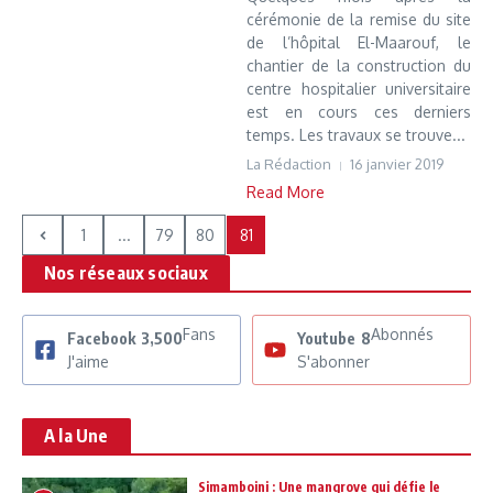
cérémonie de la remise du site
de l’hôpital El-Maarouf, le
chantier de la construction du
centre hospitalier universitaire
est en cours ces derniers
temps. Les travaux se trouve...
La Rédaction
16 janvier 2019
Read More
1
...
79
80
81
Nos réseaux sociaux
Fans
Abonnés
Facebook
3,500
Youtube
8
J'aime
S'abonner
A la Une
Simamboini : Une mangrove qui défie le