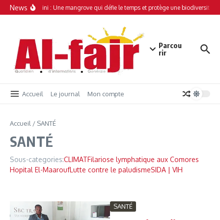
Aller au contenu
News
Simamboini : Une mangrove qui défie le temps et protège une biodiversité un
Parcou
rir
Accueil
Le journal
Mon compte
Accueil
/
SANTÉ
SANTÉ
Sous-categories:
CLIMAT
Filariose lymphatique aux Comores
Hopital El-Maarouf
Lutte contre le paludisme
SIDA | VIH
SANTÉ