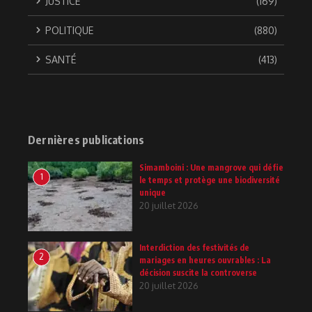
JUSTICE
(169)
POLITIQUE
(880)
SANTÉ
(413)
Dernières publications
Simamboini : Une mangrove qui défie
1
le temps et protège une biodiversité
unique
20 juillet 2026
Interdiction des festivités de
2
mariages en heures ouvrables : La
décision suscite la controverse
20 juillet 2026